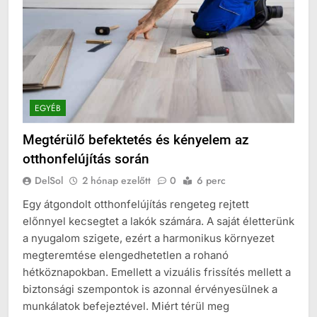
EGYÉB
Megtérülő befektetés és kényelem az
otthonfelújítás során
DelSol
2 hónap ezelőtt
0
6 perc
Egy átgondolt otthonfelújítás rengeteg rejtett
előnnyel kecsegtet a lakók számára. A saját életterünk
a nyugalom szigete, ezért a harmonikus környezet
megteremtése elengedhetetlen a rohanó
hétköznapokban. Emellett a vizuális frissítés mellett a
biztonsági szempontok is azonnal érvényesülnek a
munkálatok befejeztével. Miért térül meg