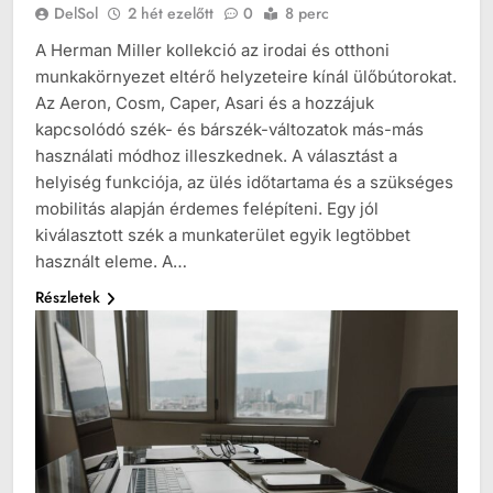
DelSol
2 hét ezelőtt
0
8 perc
A Herman Miller kollekció az irodai és otthoni
munkakörnyezet eltérő helyzeteire kínál ülőbútorokat.
Az Aeron, Cosm, Caper, Asari és a hozzájuk
kapcsolódó szék- és bárszék-változatok más-más
használati módhoz illeszkednek. A választást a
helyiség funkciója, az ülés időtartama és a szükséges
mobilitás alapján érdemes felépíteni. Egy jól
kiválasztott szék a munkaterület egyik legtöbbet
használt eleme. A…
Részletek