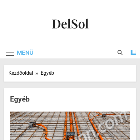
Ugrás
a
DelSol
tartalomra
MENÜ
Kezdőoldal
Egyéb
Egyéb