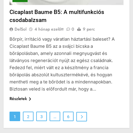
Cicaplast Baume B5: A multifunkciós
csodabalzsam
DelSol
4 hónap ezelőtt
0
9 perc
Bőrpír, irritáció vagy váratlan háztartási baleset? A
Cicaplast Baume B5 az a svájci bicska a
bőrápolásban, amely azonnali megnyugvást és
látványos regenerációt nyújt az egész családnak.
Fedezd fel, miért vált ez a készítmény a francia
bőrápolás abszolút kultusztermékévé, és hogyan
mentheti meg a te bőrödet is a mindennapokban.
Biztosan veled is előfordult már, hogy a…
Részletek
1
2
3
…
6