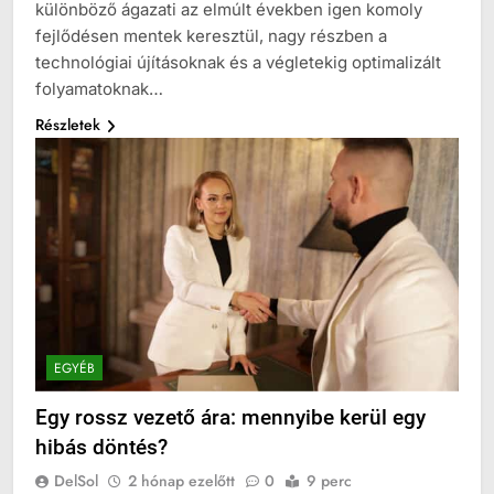
különböző ágazati az elmúlt években igen komoly
fejlődésen mentek keresztül, nagy részben a
technológiai újításoknak és a végletekig optimalizált
folyamatoknak…
Részletek
EGYÉB
Egy rossz vezető ára: mennyibe kerül egy
hibás döntés?
DelSol
2 hónap ezelőtt
0
9 perc