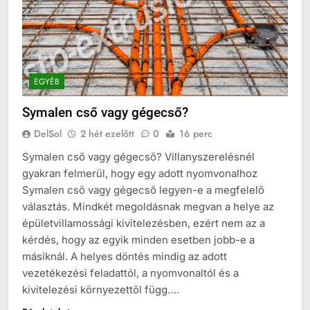
EGYÉB
Symalen cső vagy gégecső?
DelSol
2 hét ezelőtt
0
16 perc
Symalen cső vagy gégecső? Villanyszerelésnél
gyakran felmerül, hogy egy adott nyomvonalhoz
Symalen cső vagy gégecső legyen-e a megfelelő
választás. Mindkét megoldásnak megvan a helye az
épületvillamossági kivitelezésben, ezért nem az a
kérdés, hogy az egyik minden esetben jobb-e a
másiknál. A helyes döntés mindig az adott
vezetékezési feladattól, a nyomvonaltól és a
kivitelezési környezettől függ….