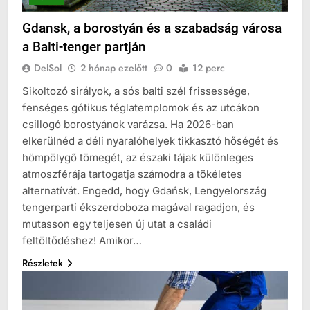
Gdansk, a borostyán és a szabadság városa
a Balti-tenger partján
DelSol
2 hónap ezelőtt
0
12 perc
Sikoltozó sirályok, a sós balti szél frissessége,
fenséges gótikus téglatemplomok és az utcákon
csillogó borostyánok varázsa. Ha 2026-ban
elkerülnéd a déli nyaralóhelyek tikkasztó hőségét és
hömpölygő tömegét, az északi tájak különleges
atmoszférája tartogatja számodra a tökéletes
alternatívát. Engedd, hogy Gdańsk, Lengyelország
tengerparti ékszerdoboza magával ragadjon, és
mutasson egy teljesen új utat a családi
feltöltődéshez! Amikor…
Részletek