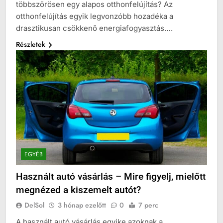
többszörösen egy alapos otthonfelújítás? Az
otthonfelújítás egyik legvonzóbb hozadéka a
drasztikusan csökkenő energiafogyasztás….
Részletek
EGYÉB
Használt autó vásárlás – Mire figyelj, mielőtt
megnézed a kiszemelt autót?
DelSol
3 hónap ezelőtt
0
7 perc
A használt autó vásárlás egyike azoknak a