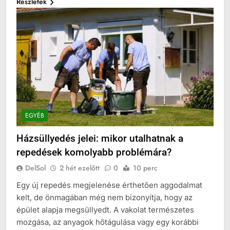
Részletek
EGYÉB
Házsüllyedés jelei: mikor utalhatnak a
repedések komolyabb problémára?
DelSol
2 hét ezelőtt
0
10 perc
Egy új repedés megjelenése érthetően aggodalmat
kelt, de önmagában még nem bizonyítja, hogy az
épület alapja megsüllyedt. A vakolat természetes
mozgása, az anyagok hőtágulása vagy egy korábbi