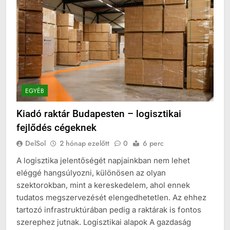
EGYÉB
Kiadó raktár Budapesten – logisztikai
fejlődés cégeknek
DelSol
2 hónap ezelőtt
0
6 perc
A logisztika jelentőségét napjainkban nem lehet
eléggé hangsúlyozni, különösen az olyan
szektorokban, mint a kereskedelem, ahol ennek
tudatos megszervezését elengedhetetlen. Az ehhez
tartozó infrastruktúrában pedig a raktárak is fontos
szerephez jutnak. Logisztikai alapok A gazdaság