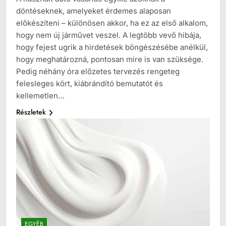
döntéseknek, amelyeket érdemes alaposan
előkészíteni – különösen akkor, ha ez az első alkalom,
hogy nem új járművet veszel. A legtöbb vevő hibája,
hogy fejest ugrik a hirdetések böngészésébe anélkül,
hogy meghatározná, pontosan mire is van szüksége.
Pedig néhány óra előzetes tervezés rengeteg
felesleges kört, kiábrándító bemutatót és
kellemetlen…
Részletek
EGYÉB