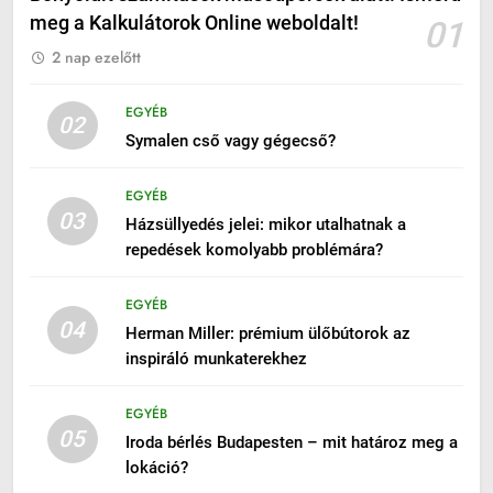
meg a Kalkulátorok Online weboldalt!
01
2 nap ezelőtt
EGYÉB
02
Symalen cső vagy gégecső?
EGYÉB
03
Házsüllyedés jelei: mikor utalhatnak a
repedések komolyabb problémára?
EGYÉB
04
Herman Miller: prémium ülőbútorok az
inspiráló munkaterekhez
EGYÉB
05
Iroda bérlés Budapesten – mit határoz meg a
lokáció?