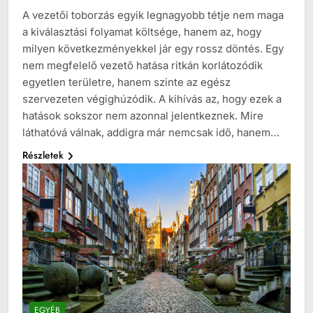
A vezetői toborzás egyik legnagyobb tétje nem maga
a kiválasztási folyamat költsége, hanem az, hogy
milyen következményekkel jár egy rossz döntés. Egy
nem megfelelő vezető hatása ritkán korlátozódik
egyetlen területre, hanem szinte az egész
szervezeten végighúzódik. A kihívás az, hogy ezek a
hatások sokszor nem azonnal jelentkeznek. Mire
láthatóvá válnak, addigra már nemcsak idő, hanem…
Részletek
EGYÉB