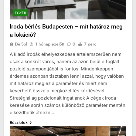
EGYÉB
Iroda bérlés Budapesten – mit határoz meg
a lokáció?
DelSol
1 hónap ezelőtt
0
7 perc
A kiadó irodák elhelyezkedése értelemszerűen nem
csak a konkrét város, hanem az azon belül elfoglalt
pozíció szempontjából is fontos. Mindenképpen
érdemes azonban tisztában lenni azzal, hogy valóban
mit határoz meg ez a paraméter és miért nem
keverhető össze a megközelítés kérdésével.
Stratégiailag pozicionált ingatlanok A cégek iroda
keresése során számos különböző paraméter mentén
elkezdhetik átnézni…
Részletek