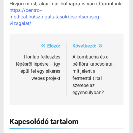
Hívjon most, akár már holnapra is van időpontunk:
https://centro-
medical.hu/szolgaltatasok/csontsuruseg-
vizsgalat/
Előző:
Következő:
Bejegyzés
navigáció
Honlap fejlesztés
A kombucha és a
lépésről lépésre – így
bélflóra kapcsolata,
épül fel egy sikeres
mit jelent a
webes projekt
fermentált ital
szerepe az
egyensúlyban?
Kapcsolódó tartalom