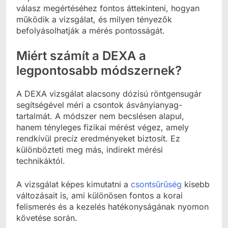
válasz megértéséhez fontos áttekinteni, hogyan
működik a vizsgálat, és milyen tényezők
befolyásolhatják a mérés pontosságát.
Miért számít a DEXA a
legpontosabb módszernek?
A DEXA vizsgálat alacsony dózisú röntgensugár
segítségével méri a csontok ásványianyag-
tartalmát. A módszer nem becslésen alapul,
hanem tényleges fizikai mérést végez, amely
rendkívül precíz eredményeket biztosít. Ez
különbözteti meg más, indirekt mérési
technikáktól.
A vizsgálat képes kimutatni a
csontsűrűség
kisebb
változásait is, ami különösen fontos a korai
felismerés és a kezelés hatékonyságának nyomon
követése során.