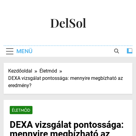
Ugrás
a
DelSol
tartalomra
MENÜ
Kezdőoldal
Életmód
DEXA vizsgálat pontossága: mennyire megbízható az
eredmény?
ÉLETMÓD
DEXA vizsgálat pontossága:
mennyire megbízható az