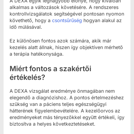
A DEXA egyik legnagyobb előnye, hogy kiválóan
alkalmas a változások követésére. A rendszeres
kontrollvizsgálatok segítségével pontosan nyomon
követhető, hogy a
csontsűrűség
hogyan alakul az
idő múlásával.
Ez különösen fontos azok számára, akik már
kezelés alatt állnak, hiszen így objektíven mérhető
a terápia hatékonysága.
Miért fontos a szakértői
értékelés?
A DEXA vizsgálat eredménye önmagában nem
elegendő a diagnózishoz. A pontos értelmezéshez
szükség van a páciens teljes egészségügyi
hátterének figyelembevételére. A kezelőorvos az
eredményeket más tényezőkkel együtt értékeli, így
biztosítva a helyes következtetéseket.