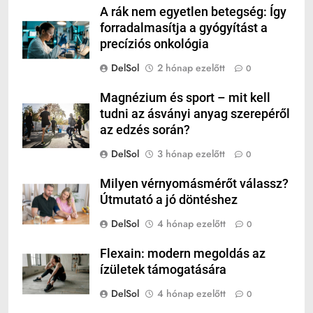
A rák nem egyetlen betegség: Így
forradalmasítja a gyógyítást a
precíziós onkológia
DelSol
2 hónap ezelőtt
0
Magnézium és sport – mit kell
tudni az ásványi anyag szerepéről
az edzés során?
DelSol
3 hónap ezelőtt
0
Milyen vérnyomásmérőt válassz?
Útmutató a jó döntéshez
DelSol
4 hónap ezelőtt
0
Flexain: modern megoldás az
ízületek támogatására
DelSol
4 hónap ezelőtt
0