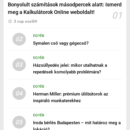
Bonyolult számítások másodpercek alatt: Ismerd
meg a Kalkulátorok Online weboldalt!
01
3 nap ezelőtt
EGYÉB
02
Symalen cső vagy gégecső?
EGYÉB
03
Házsüllyedés jelei: mikor utalhatnak a
repedések komolyabb problémára?
EGYÉB
04
Herman Miller: prémium ülőbútorok az
inspiráló munkaterekhez
EGYÉB
05
Iroda bérlés Budapesten – mit határoz meg a
lokáció?