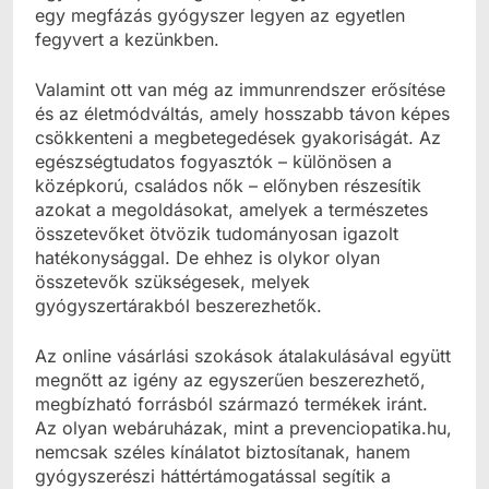
egy megfázás gyógyszer legyen az egyetlen
fegyvert a kezünkben.
Valamint ott van még az immunrendszer erősítése
és az életmódváltás, amely hosszabb távon képes
csökkenteni a megbetegedések gyakoriságát. Az
egészségtudatos fogyasztók – különösen a
középkorú, családos nők – előnyben részesítik
azokat a megoldásokat, amelyek a természetes
összetevőket ötvözik tudományosan igazolt
hatékonysággal. De ehhez is olykor olyan
összetevők szükségesek, melyek
gyógyszertárakból beszerezhetők.
Az online vásárlási szokások átalakulásával együtt
megnőtt az igény az egyszerűen beszerezhető,
megbízható forrásból származó termékek iránt.
Az olyan webáruházak, mint a prevenciopatika.hu,
nemcsak széles kínálatot biztosítanak, hanem
gyógyszerészi háttértámogatással segítik a