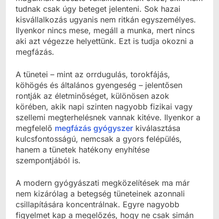
tudnak csak úgy beteget jelenteni. Sok hazai
kisvállalkozás ugyanis nem ritkán egyszemélyes.
Ilyenkor nincs mese, megáll a munka, mert nincs
aki azt végezze helyettünk. Ezt is tudja okozni a
megfázás.
A tünetei – mint az orrdugulás, torokfájás,
köhögés és általános gyengeség – jelentősen
rontják az életminőséget, különösen azok
körében, akik napi szinten nagyobb fizikai vagy
szellemi megterhelésnek vannak kitéve. Ilyenkor a
megfelelő
megfázás gyógyszer
kiválasztása
kulcsfontosságú, nemcsak a gyors felépülés,
hanem a tünetek hatékony enyhítése
szempontjából is.
A modern gyógyászati megközelítések ma már
nem kizárólag a betegség tüneteinek azonnali
csillapítására koncentrálnak. Egyre nagyobb
figyelmet kap a megelőzés, hogy ne csak simán