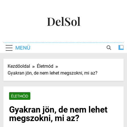
Ugrás
a
DelSol
tartalomra
MENÜ
Kezdőoldal
Életmód
Gyakran jön, de nem lehet megszokni, mi az?
ÉLETMÓD
Gyakran jön, de nem lehet
megszokni, mi az?