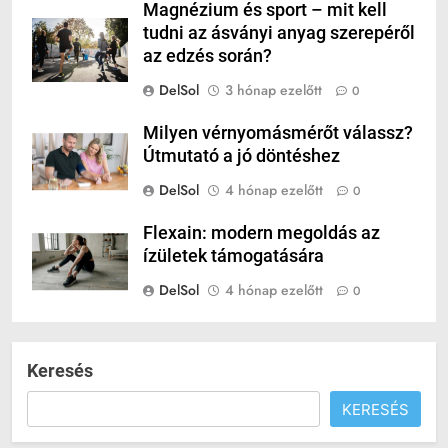
Magnézium és sport – mit kell
tudni az ásványi anyag szerepéről
az edzés során?
DelSol
3 hónap ezelőtt
0
Milyen vérnyomásmérőt válassz?
Útmutató a jó döntéshez
DelSol
4 hónap ezelőtt
0
Flexain: modern megoldás az
ízületek támogatására
DelSol
4 hónap ezelőtt
0
Keresés
KERESÉS