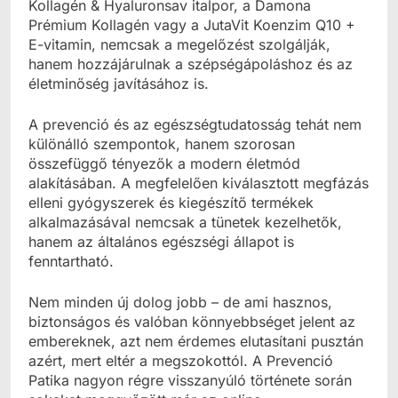
Kollagén & Hyaluronsav italpor, a Damona
Prémium Kollagén vagy a JutaVit Koenzim Q10 +
E-vitamin, nemcsak a megelőzést szolgálják,
hanem hozzájárulnak a szépségápoláshoz és az
életminőség javításához is.
A prevenció és az egészségtudatosság tehát nem
különálló szempontok, hanem szorosan
összefüggő tényezők a modern életmód
alakításában. A megfelelően kiválasztott megfázás
elleni gyógyszerek és kiegészítő termékek
alkalmazásával nemcsak a tünetek kezelhetők,
hanem az általános egészségi állapot is
fenntartható.
Nem minden új dolog jobb – de ami hasznos,
biztonságos és valóban könnyebbséget jelent az
embereknek, azt nem érdemes elutasítani pusztán
azért, mert eltér a megszokottól. A Prevenció
Patika nagyon régre visszanyúló története során