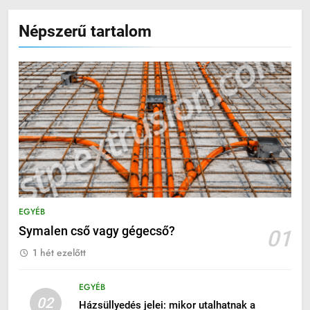
Népszerű tartalom
EGYÉB
Symalen cső vagy gégecső?
01
1 hét ezelőtt
EGYÉB
02
Házsüllyedés jelei: mikor utalhatnak a