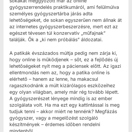
sokakat meggyőzött már az online
gyógyszerrendelés praktikumáról, ami felülmúlva
személyes gyógyszertárba járás adta
lehetőségeket, de sokan egyszerűen nem állnak át
az internetes gyógyszerbeszerzésre, mert ezt az
egészet tévesen túl konzervatív „műfajnak”
találják. Ők a „ki nem próbálás” áldozatai.
A patikák évszázados múltja pedig nem zárja ki,
hogy online is működjenek – sőt, ez a fejlődés új
lehetőségeket nyit meg a páciensek előtt. Az igazi
ellentmondás nem az, hogy a patika online is
elérhető – hanem az lenne, ha makacsul
ragaszkodnánk a múlt kizárólagos eszközeihez
egy olyan világban, amely már rég tovább lépett.
A gyógyszerészet lényege mindig is az ember
szolgálata volt. Ha ma ezt egy kattintással is meg
tudjuk tenni – akkor miért ne tennénk? Megfázás
gyógyszer, vagy a megelőzést szolgáló
készítmények – érdemes időben rendelni
mindenből.