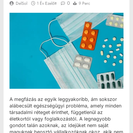
0
DelSol
1 Év Ezelőtt
9 Perc
A megfázás az egyik leggyakoribb, ám sokszor
alábecsült egészségügyi probléma, amely minden
társadalmi réteget érinthet, függetlenül az
életkortól vagy foglalkozástól. A legnagyobb
gondot talán azoknak, az idejüket nem saját
maguknak beosztó vállalkozóknak okoz, akik nem