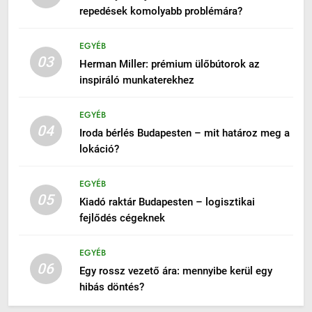
repedések komolyabb problémára?
EGYÉB
03
Herman Miller: prémium ülőbútorok az
inspiráló munkaterekhez
EGYÉB
04
Iroda bérlés Budapesten – mit határoz meg a
lokáció?
EGYÉB
05
Kiadó raktár Budapesten – logisztikai
fejlődés cégeknek
EGYÉB
06
Egy rossz vezető ára: mennyibe kerül egy
hibás döntés?