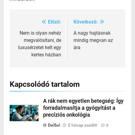
Előző:
Következő:
Bejegyzés
navigáció
Nem is olyan nehéz
A nagy hajtásnak
megvalósítani, de
mindig megvan az
luxusérzetet kelt egy
ára
kertes házban
Kapcsolódó tartalom
A rák nem egyetlen betegség: Így
forradalmasítja a gyógyítást a
precíziós onkológia
DelSol
2 hónap ezelőtt
0