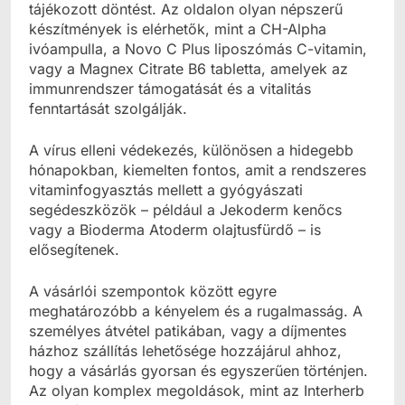
tájékozott döntést. Az oldalon olyan népszerű
készítmények is elérhetők, mint a CH-Alpha
ivóampulla, a Novo C Plus liposzómás C-vitamin,
vagy a Magnex Citrate B6 tabletta, amelyek az
immunrendszer támogatását és a vitalitás
fenntartását szolgálják.
A vírus elleni védekezés, különösen a hidegebb
hónapokban, kiemelten fontos, amit a rendszeres
vitaminfogyasztás mellett a gyógyászati
segédeszközök – például a Jekoderm kenőcs
vagy a Bioderma Atoderm olajtusfürdő – is
elősegítenek.
A vásárlói szempontok között egyre
meghatározóbb a kényelem és a rugalmasság. A
személyes átvétel patikában, vagy a díjmentes
házhoz szállítás lehetősége hozzájárul ahhoz,
hogy a vásárlás gyorsan és egyszerűen történjen.
Az olyan komplex megoldások, mint az Interherb