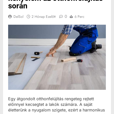
során
0
DelSol
2 Hónap Ezelőtt
6 Perc
Egy átgondolt otthonfelújítás rengeteg rejtett
előnnyel kecsegtet a lakók számára. A saját
életterünk a nyugalom szigete, ezért a harmonikus