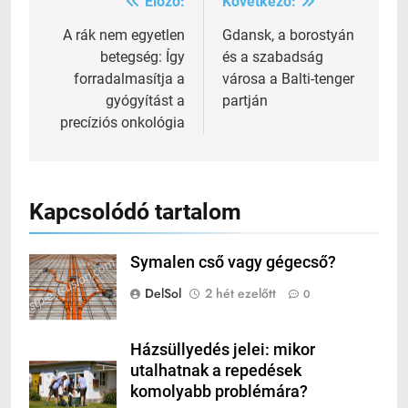
Előző:
Következő:
Bejegyzés
navigáció
A rák nem egyetlen
Gdansk, a borostyán
betegség: Így
és a szabadság
forradalmasítja a
városa a Balti-tenger
gyógyítást a
partján
precíziós onkológia
Kapcsolódó tartalom
Symalen cső vagy gégecső?
DelSol
2 hét ezelőtt
0
Házsüllyedés jelei: mikor
utalhatnak a repedések
komolyabb problémára?