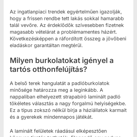
Az ingatlanpiaci trendek egyértelműen igazolják,
hogy a frissen rendbe tett lakás sokkal hamarabb
talál vevőre. Az érdeklődők szívesebben fizetnek
magasabb vételárat a problémamentes házért.
Következésképpen a ráfordított összeg a jövőbeni
eladáskor garantáltan megtérül.
Milyen burkolatokat igényel a
tartós otthonfelújítás?
A belső terek hangulatát a padlóburkolatok
minősége határozza meg a leginkább. A
nappaliban elhelyezett strapabíró laminált padló
tökéletes választás a nagy forgalmú helyiségekbe.
Ez a típus zokszó nélkül bírja a háziállatok karmait
és a gyerekek mindennapos játékát.
A laminált felületek ráadásul elképesztően