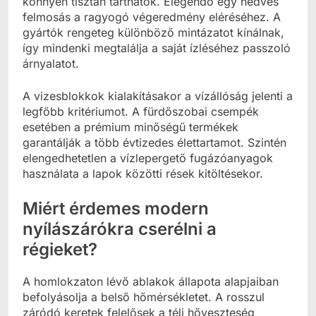
könnyen tisztán tarthatók. Elegendő egy nedves
felmosás a ragyogó végeredmény eléréséhez. A
gyártók rengeteg különböző mintázatot kínálnak,
így mindenki megtalálja a saját ízléséhez passzoló
árnyalatot.
A vizesblokkok kialakításakor a vízállóság jelenti a
legfőbb kritériumot. A fürdőszobai csempék
esetében a prémium minőségű termékek
garantálják a több évtizedes élettartamot. Szintén
elengedhetetlen a vízlepergető fugázóanyagok
használata a lapok közötti rések kitöltésekor.
Miért érdemes modern
nyílászárókra cserélni a
régieket?
A homlokzaton lévő ablakok állapota alapjaiban
befolyásolja a belső hőmérsékletet. A rosszul
záródó keretek felelősek a téli hőveszteség