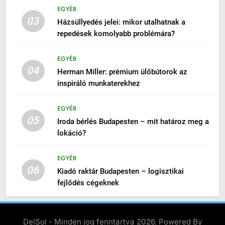
EGYÉB
03
Házsüllyedés jelei: mikor utalhatnak a
repedések komolyabb problémára?
EGYÉB
04
Herman Miller: prémium ülőbútorok az
inspiráló munkaterekhez
EGYÉB
05
Iroda bérlés Budapesten – mit határoz meg a
lokáció?
EGYÉB
06
Kiadó raktár Budapesten – logisztikai
fejlődés cégeknek
DelSol - Minden jog fenntartva 2026. Powered By