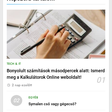
TECH & IT
Bonyolult számítások másodpercek alatt: Ismerd
meg a Kalkulátorok Online weboldalt!
01
2 nap ezelőtt
EGYÉB
02
Symalen cső vagy gégecső?