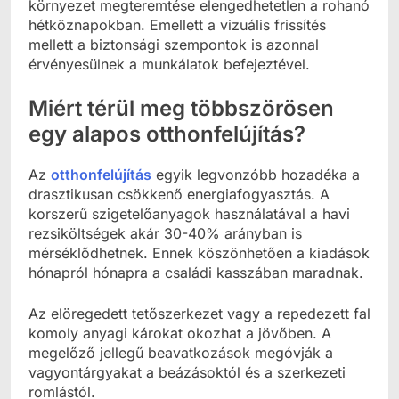
környezet megteremtése elengedhetetlen a rohanó
hétköznapokban. Emellett a vizuális frissítés
mellett a biztonsági szempontok is azonnal
érvényesülnek a munkálatok befejeztével.
Miért térül meg többszörösen
egy alapos otthonfelújítás?
Az
otthonfelújítás
egyik legvonzóbb hozadéka a
drasztikusan csökkenő energiafogyasztás. A
korszerű szigetelőanyagok használatával a havi
rezsiköltségek akár 30-40% arányban is
mérséklődhetnek. Ennek köszönhetően a kiadások
hónapról hónapra a családi kasszában maradnak.
Az elöregedett tetőszerkezet vagy a repedezett fal
komoly anyagi károkat okozhat a jövőben. A
megelőző jellegű beavatkozások megóvják a
vagyontárgyakat a beázásoktól és a szerkezeti
romlástól.