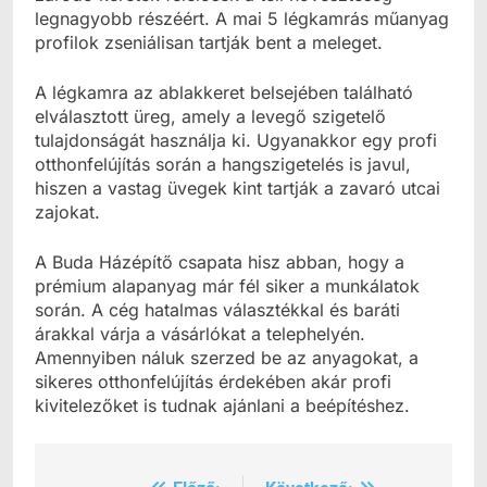
legnagyobb részéért. A mai 5 légkamrás műanyag
profilok zseniálisan tartják bent a meleget.
A légkamra az ablakkeret belsejében található
elválasztott üreg, amely a levegő szigetelő
tulajdonságát használja ki. Ugyanakkor egy profi
otthonfelújítás során a hangszigetelés is javul,
hiszen a vastag üvegek kint tartják a zavaró utcai
zajokat.
A Buda Házépítő csapata hisz abban, hogy a
prémium alapanyag már fél siker a munkálatok
során. A cég hatalmas választékkal és baráti
árakkal várja a vásárlókat a telephelyén.
Amennyiben náluk szerzed be az anyagokat, a
sikeres otthonfelújítás érdekében akár profi
kivitelezőket is tudnak ajánlani a beépítéshez.