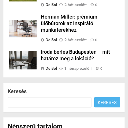
DelSol
2 hét ezelőtt
0
Herman Miller: prémium
ülőbútorok az inspiráló
munkaterekhez
DelSol
2 hét ezelőtt
0
Iroda bérlés Budapesten – mit
határoz meg a lokáció?
DelSol
1 hónap ezelőtt
0
Keresés
KERESÉS
Népszerű tartalom