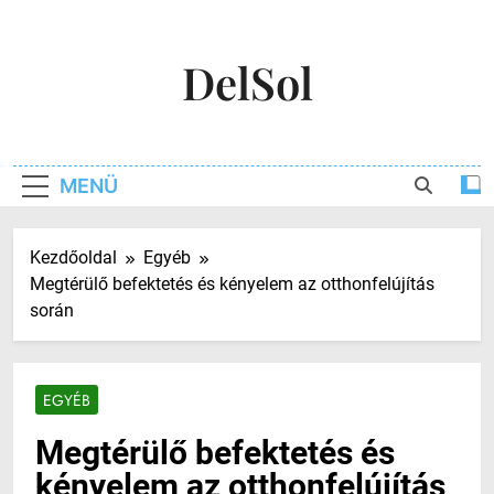
Ugrás
a
DelSol
tartalomra
MENÜ
Kezdőoldal
Egyéb
Megtérülő befektetés és kényelem az otthonfelújítás
során
EGYÉB
Megtérülő befektetés és
kényelem az otthonfelújítás