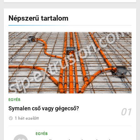
Népszerű tartalom
EGYÉB
Symalen cső vagy gégecső?
01
1 hét ezelőtt
EGYÉB