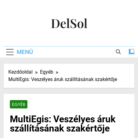
Ugrás
a
DelSol
tartalomra
MENÜ
Kezdőoldal
Egyéb
MultiEgis: Veszélyes áruk szállításának szakértője
EGYÉB
MultiEgis: Veszélyes áruk
szállításának szakértője