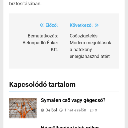
biztosításában.
Előző:
Következő:
Bejegyzés
navigáció
Bemutatkozás:
Csőszigetelés –
Betonpadló Épker
Modern megoldások
Kft.
a hatékony
energiahasználatért
Kapcsolódó tartalom
Symalen cső vagy gégecső?
DelSol
1 hét ezelőtt
0