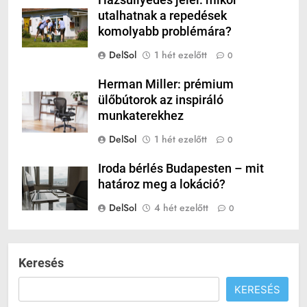
Házsüllyedés jelei: mikor
utalhatnak a repedések
komolyabb problémára?
DelSol
1 hét ezelőtt
0
Herman Miller: prémium
ülőbútorok az inspiráló
munkaterekhez
DelSol
1 hét ezelőtt
0
Iroda bérlés Budapesten – mit
határoz meg a lokáció?
DelSol
4 hét ezelőtt
0
Keresés
KERESÉS