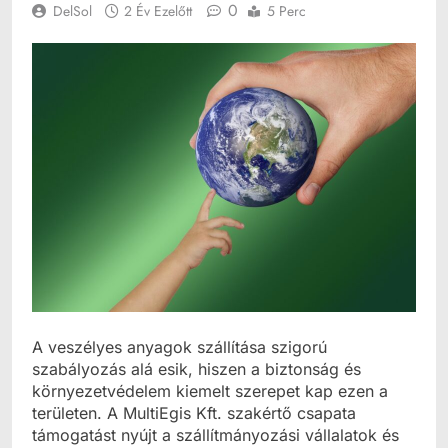
0
DelSol
2 Év Ezelőtt
5 Perc
A veszélyes anyagok szállítása szigorú
szabályozás alá esik, hiszen a biztonság és
környezetvédelem kiemelt szerepet kap ezen a
területen. A MultiEgis Kft. szakértő csapata
támogatást nyújt a szállítmányozási vállalatok és