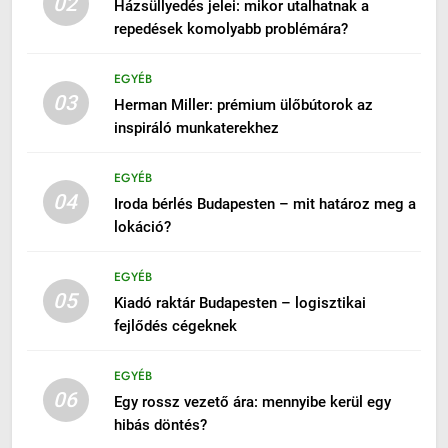
02
Házsüllyedés jelei: mikor utalhatnak a
repedések komolyabb problémára?
EGYÉB
03
Herman Miller: prémium ülőbútorok az
inspiráló munkaterekhez
EGYÉB
04
Iroda bérlés Budapesten – mit határoz meg a
lokáció?
EGYÉB
05
Kiadó raktár Budapesten – logisztikai
fejlődés cégeknek
EGYÉB
06
Egy rossz vezető ára: mennyibe kerül egy
hibás döntés?