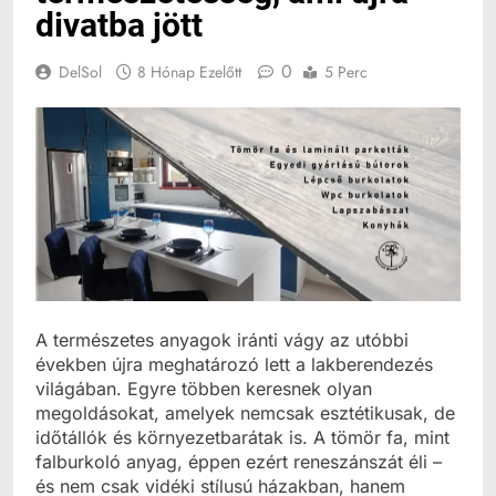
divatba jött
0
DelSol
8 Hónap Ezelőtt
5 Perc
A természetes anyagok iránti vágy az utóbbi
években újra meghatározó lett a lakberendezés
világában. Egyre többen keresnek olyan
megoldásokat, amelyek nemcsak esztétikusak, de
időtállók és környezetbarátak is. A tömör fa, mint
falburkoló anyag, éppen ezért reneszánszát éli –
és nem csak vidéki stílusú házakban, hanem