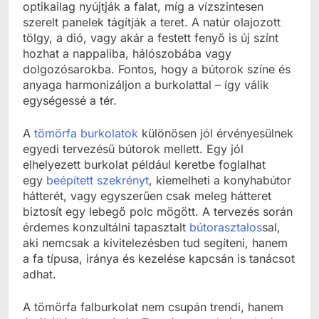
optikailag nyújtják a falat, míg a vízszintesen
szerelt panelek tágítják a teret. A natúr olajozott
tölgy, a dió, vagy akár a festett fenyő is új színt
hozhat a nappaliba, hálószobába vagy
dolgozósarokba. Fontos, hogy a bútorok színe és
anyaga harmonizáljon a burkolattal – így válik
egységessé a tér.
A
tömörfa burkolatok
különösen jól érvényesülnek
egyedi tervezésű bútorok mellett. Egy jól
elhelyezett burkolat például keretbe foglalhat
egy
beépített szekrényt
, kiemelheti a konyhabútor
hátterét, vagy egyszerűen csak meleg hátteret
biztosít egy lebegő polc mögött. A tervezés során
érdemes konzultálni tapasztalt
bútorasztalos
sal,
aki nemcsak a kivitelezésben tud segíteni, hanem
a fa típusa, iránya és kezelése kapcsán is tanácsot
adhat.
A tömörfa falburkolat nem csupán trendi, hanem