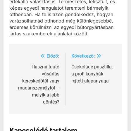
értékálló választás is. Természetes, letisztult, és
képes egyedi hangulatot teremteni bármelyik
otthonban. Ha te is azon gondolkodsz, hogyan
varázsolhatnád otthonod még különlegesebbé,
érdemes körülnézni az egyedi bútorgyártásban
jártas szakemberek ajánlatai között.
Előző:
Következő:
Bejegyzés
navigáció
Használtautó
Csokoládé pasztilla:
vásárlás
a profi konyhák
kereskedőtől vagy
rejtett alapanyaga
magánszemélytől –
melyik a jobb
döntés?
Kapcsolódó tartalom