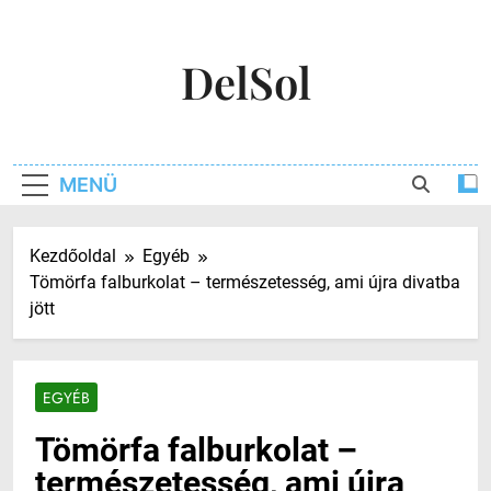
Ugrás
a
DelSol
tartalomra
MENÜ
Kezdőoldal
Egyéb
Tömörfa falburkolat – természetesség, ami újra divatba
jött
EGYÉB
Tömörfa falburkolat –
természetesség, ami újra