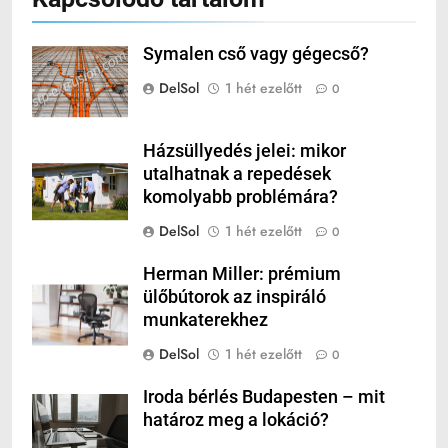
Symalen cső vagy gégecső?
DelSol
1 hét ezelőtt
0
Házsüllyedés jelei: mikor
utalhatnak a repedések
komolyabb problémára?
DelSol
1 hét ezelőtt
0
Herman Miller: prémium
ülőbútorok az inspiráló
munkaterekhez
DelSol
1 hét ezelőtt
0
Iroda bérlés Budapesten – mit
határoz meg a lokáció?