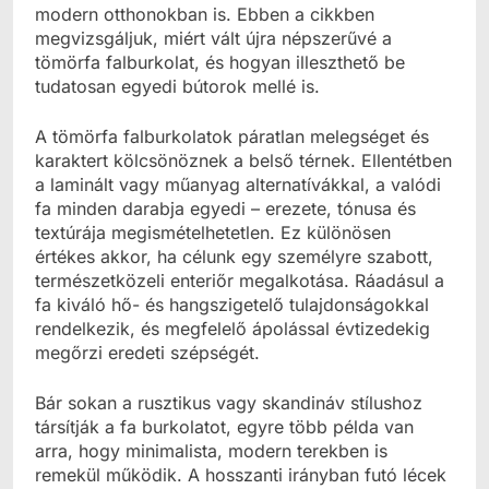
modern otthonokban is. Ebben a cikkben
megvizsgáljuk, miért vált újra népszerűvé a
tömörfa falburkolat, és hogyan illeszthető be
tudatosan egyedi bútorok mellé is.
A tömörfa falburkolatok páratlan melegséget és
karaktert kölcsönöznek a belső térnek. Ellentétben
a laminált vagy műanyag alternatívákkal, a valódi
fa minden darabja egyedi – erezete, tónusa és
textúrája megismételhetetlen. Ez különösen
értékes akkor, ha célunk egy személyre szabott,
természetközeli enteriőr megalkotása. Ráadásul a
fa kiváló hő- és hangszigetelő tulajdonságokkal
rendelkezik, és megfelelő ápolással évtizedekig
megőrzi eredeti szépségét.
Bár sokan a rusztikus vagy skandináv stílushoz
társítják a fa burkolatot, egyre több példa van
arra, hogy minimalista, modern terekben is
remekül működik. A hosszanti irányban futó lécek