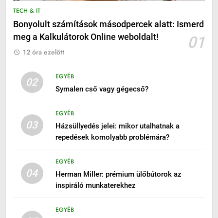
TECH & IT
Bonyolult számítások másodpercek alatt: Ismerd
meg a Kalkulátorok Online weboldalt!
01
12 óra ezelőtt
EGYÉB
02
Symalen cső vagy gégecső?
EGYÉB
03
Házsüllyedés jelei: mikor utalhatnak a
repedések komolyabb problémára?
EGYÉB
04
Herman Miller: prémium ülőbútorok az
inspiráló munkaterekhez
EGYÉB